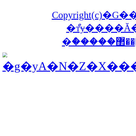
Copyright(c)�G
�ްтɏ����