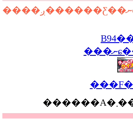
B94�
��
���F�
��
��